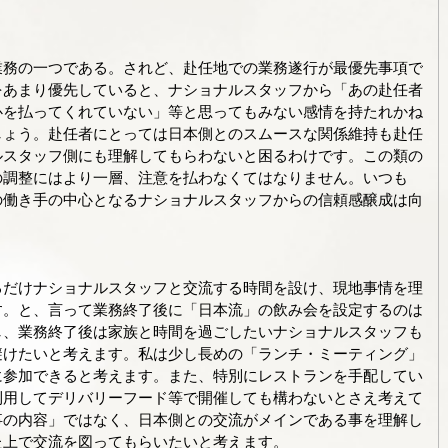
業務の一つである。されど、赴任地での業務遂行が最優先事項で
をあまり優先していると、ナショナルスタッフから「あの赴任者
心を払ってくれていない」等と思ってもみない感情を持たれかね
しょう。赴任者にとっては日本側とのスムースな関係維持も赴任
ルスタッフ側にも理解してもらわないと困るわけです。この類の
の調整にはより一層、注意を払わなくてはなりません。いつも
の働き手の中心となるナショナルスタッフからの信頼感醸成は向
るだけナショナルスタッフと交流する時間を設け、現地事情を理
す。と、言って業務終了後に「日本流」の飲み会を設定するのは
し、業務終了後は家族と時間を過ごしたいナショナルスタッフも
避けたいと考えます。私は少し長めの「ランチ・ミーティング」
に参加できると考えます。また、特別にレストランを手配してい
利用してデリバリーフード等で開催しても構わないとさえ考えて
事の内容」ではなく、日本側との交流がメインである事を理解し
た上で交流を図ってもらいたいと考えます。