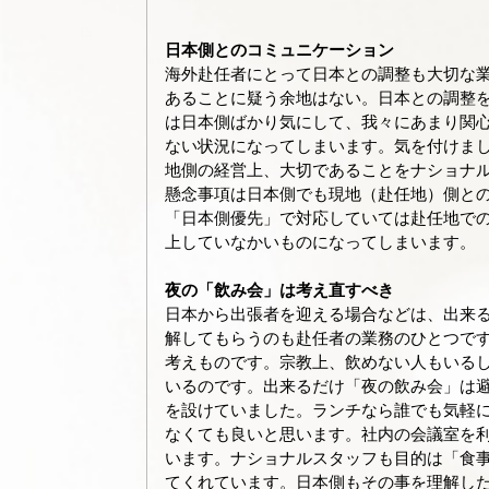
日本側とのコミュニケーション
海外赴任者にとって日本との調整も大切な
あることに疑う余地はない。日本との調整
は日本側ばかり気にして、我々にあまり関
ない状況になってしまいます。気を付けま
地側の経営上、大切であることをナショナ
懸念事項は日本側でも現地（赴任地）側と
「日本側優先」で対応していては赴任地で
上していなかいものになってしまいます。
夜の「飲み会」は考え直すべき
日本から出張者を迎える場合などは、出来
解してもらうのも赴任者の業務のひとつで
考えものです。宗教上、飲めない人もいる
いるのです。出来るだけ「夜の飲み会」は
を設けていました。ランチなら誰でも気軽
なくても良いと思います。社内の会議室を
います。ナショナルスタッフも目的は「食
てくれています。日本側もその事を理解し