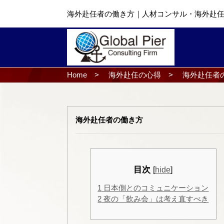
海外赴任者の働き方｜
人材コンサル・海外赴
Home
>
海外赴任の心得
>
海外赴任者
海外赴任者の働き方
目次
[
hide
]
1
日本側とのコミュニケーション
2
夜の「飲み会」は考え直すべき